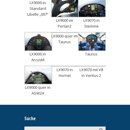
LX9000 in
Standard
Libelle „007“
LX9000 im
LX9070 in
Perlan2
Stemme
LX9000 quer im
Taurus
LX9000 in
Taurus
ArcusM
LX9070 in
LX9070 mit V8
Hornet
in Ventus 2
LX9000 quer in
ASW24
Suche