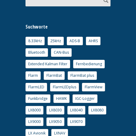
Suchworte
8.33kHz
25kHz
ADS-B
AHRS
Bluetooth
CAN-Bus
Extended Kalman Filter
Fernbedienung
Flarm
FlarmBat
FlarmBat plus
FlarmLED
FlarmLEDplus
FlarmView
Funkbridge
HAWK
IGC-Logger
LX8000
LX8030
LX8040
LX8080
LX9000
LX9050
LX9070
LX Avionik
LXNAV