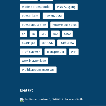
Mode-S Transponder
PNA-Ausgang
PowerFlarm
PowerMouse
PowerMouse+ lite
PowerMouse plus
S7
S8
S10
S80
S100
soaringxx
SxHAWK
TrafficView
TrafficView57
Transponder
WiFi
www.lx-avionik.de
Wölbklappensensor Uni
Kontakt
Im Rosengarten 5, D-97647 Hausen/Roth