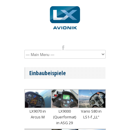
Einbaubeispiele
LX9070 in
LX9000
Vario S80 in
Arcus M
(Querformat)
LS1-f „LL“
in ASG 29