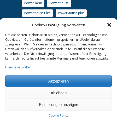
PowerFlarm
PowerMouse
PowerMouse+ lite
PowerMouse plus
S7
S8
S10
S80
S100
Cookie-Einwilligung verwalten
soaringxx
SxHAWK
TrafficView
Um die besten Erlebnisse zu bieten, verwenden wir Technologien wie
Cookies, um Geräteinformationen zu speichern und/oder darauf
TrafficView57
Transponder
WiFi
zuzugreifen. Wenn Sie diesen Technologien zustimmen, können wir
Daten wie das Surfverhalten oder eindeutige IDs auf dieser Website
www.lx-avionik.de
verarbeiten. Die Nichteinwilligung oder der Widerruf der Einwilligung
kann sich nachteilig auf bestimmte Merkmale und Funktionen auswirken.
Wölbklappensensor Uni
Dienste verwalten
Akzeptieren
Kontakt
Ablehnen
Im Rosengarten 5, D-97647 Hausen/Roth
support@lx-avionik.de
Einstellungen anzeigen
+49 (0)9779 85895-30
Cookie Policy