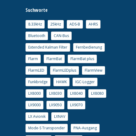
Suchworte
8.33kHz
25kHz
ADS-B
AHRS
Bluetooth
CAN-Bus
Extended Kalman Filter
Fernbedienung
Flarm
FlarmBat
FlarmBat plus
FlarmLED
FlarmLEDplus
FlarmView
Funkbridge
HAWK
IGC-Logger
LX8000
LX8030
LX8040
LX8080
LX9000
LX9050
LX9070
LX Avionik
LXNAV
Mode-S Transponder
PNA-Ausgang