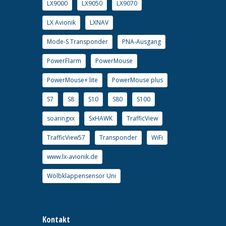
LX9000
LX9050
LX9070
LX Avionik
LXNAV
Mode-S Transponder
PNA-Ausgang
PowerFlarm
PowerMouse
PowerMouse+ lite
PowerMouse plus
S7
S8
S10
S80
S100
soaringxx
SxHAWK
TrafficView
TrafficView57
Transponder
WiFi
www.lx-avionik.de
Wölbklappensensor Uni
Kontakt