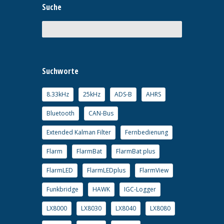
Suche
Suchworte
8.33kHz
25kHz
ADS-B
AHRS
Bluetooth
CAN-Bus
Extended Kalman Filter
Fernbedienung
Flarm
FlarmBat
FlarmBat plus
FlarmLED
FlarmLEDplus
FlarmView
Funkbridge
HAWK
IGC-Logger
LX8000
LX8030
LX8040
LX8080