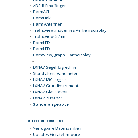
•
ADS-B Empfänger
•
FlarmACL
•
FlarmLink
•
Flarm Antennen
•
TrafficView, modernes Verkehrsdisplay
•
TrafficView, 57mm
•
FlarmLED+
•
FlarmLED
•
FlarmView, graph. Flarmdisplay
-
•
LXNAV Segelflugrechner
•
Stand alone Variometer
•
LXNAV IGC-Logger
•
LXNAV Grundinstrumente
•
LXNAV Glascockpit
•
LXNAV Zubehör
•
Sonderangebote
100101110101100100011
•
Verfügbare Datenbanken
•
Updates Gerätefirmware