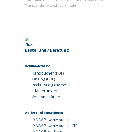
Transponder
,
www.lx-avionik.de
Bestellung / Beratung
Dokumentation
•
Handbücher
(PDF)
•
Katalog
(PDF)
•
Preisliste gesamt
•
Erläuterungen
•
Versionsstände
weitere Informationen
•
LXNAV PowerMouse+
•
LXNAV PowerMouse+ LITE
•
LXNAV FlarmBat+