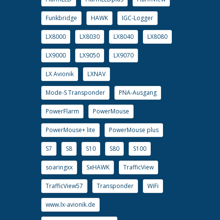
Funkbridge
HAWK
IGC-Logger
LX8000
LX8030
LX8040
LX8080
LX9000
LX9050
LX9070
LX Avionik
LXNAV
Mode-S Transponder
PNA-Ausgang
PowerFlarm
PowerMouse
PowerMouse+ lite
PowerMouse plus
S7
S8
S10
S80
S100
soaringxx
SxHAWK
TrafficView
TrafficView57
Transponder
WiFi
www.lx-avionik.de