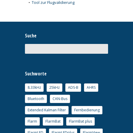
•
Tool zur Flugvalidierung
Suche
Suchworte
8.33kHz
25kHz
ADS-B
AHRS
Bluetooth
CAN-Bus
Extended Kalman Filter
Fernbedienung
Flarm
FlarmBat
FlarmBat plus
FlarmLED
FlarmLEDplus
FlarmView