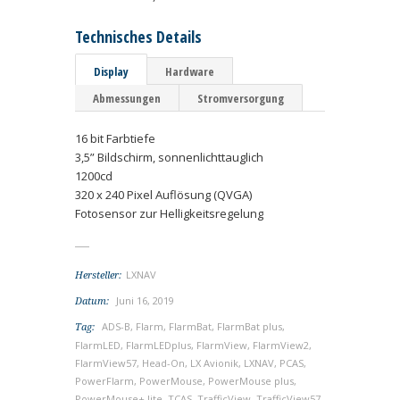
Technisches Details
Display
Hardware
Abmessungen
Stromversorgung
16 bit Farbtiefe
3,5” Bildschirm, sonnenlichttauglich
1200cd
320 x 240 Pixel Auflösung (QVGA)
Fotosensor zur Helligkeitsregelung
LXNAV
Hersteller:
Juni 16, 2019
Datum:
ADS-B
,
Flarm
,
FlarmBat
,
FlarmBat plus
,
Tag:
FlarmLED
,
FlarmLEDplus
,
FlarmView
,
FlarmView2
,
FlarmView57
,
Head-On
,
LX Avionik
,
LXNAV
,
PCAS
,
PowerFlarm
,
PowerMouse
,
PowerMouse plus
,
PowerMouse+ lite
,
TCAS
,
TrafficView
,
TrafficView57
,