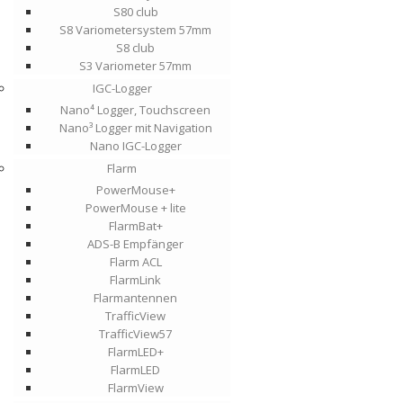
S80 club
S8 Variometersystem 57mm
S8 club
S3 Variometer 57mm
IGC-Logger
Nano⁴ Logger, Touchscreen
Nano³ Logger mit Navigation
Nano IGC-Logger
Flarm
PowerMouse+
PowerMouse + lite
FlarmBat+
ADS-B Empfänger
Flarm ACL
FlarmLink
Flarmantennen
TrafficView
TrafficView57
FlarmLED+
FlarmLED
FlarmView