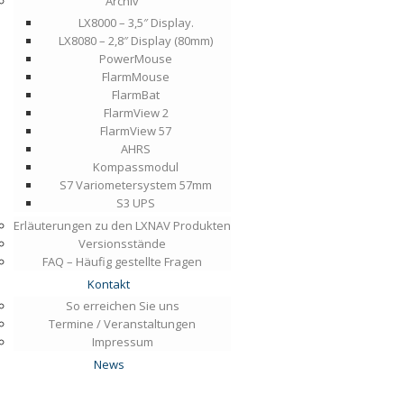
Archiv
LX8000 – 3,5″ Display.
LX8080 – 2,8″ Display (80mm)
PowerMouse
FlarmMouse
FlarmBat
FlarmView 2
FlarmView 57
AHRS
Kompassmodul
S7 Variometersystem 57mm
S3 UPS
Erläuterungen zu den LXNAV Produkten
Versionsstände
FAQ – Häufig gestellte Fragen
Kontakt
So erreichen Sie uns
Termine / Veranstaltungen
Impressum
News