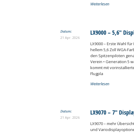
Weiterlesen
LX9000 – 5,6″ Disp
Datum:
21 Apr. 2026
LX9000 – Erste Wahl für
hellem 5,6 Zoll WGA-Far
den Spitzenpiloten gen
Verein • Generation 5 
kommt mit vorinstallier
Flugpla
Weiterlesen
LX9070 – 7″ Displa
Datum:
21 Apr. 2026
LX9070 – mehr Übersicht
und Variodisplayoptione