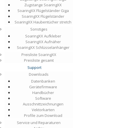
Zugstange SoaringXX
SoaringXX Flügelständer Giga
SoaringXX Flügelständer
SoaringXX Haubentücher stretch
Sonstiges
SoaringXX Aufkleber
SoaringXX Aufnäher
SoaringXX Schlüsselanhänger
Preisliste SoaringXX
Preisliste gesamt
Support
Downloads
Datenbanken
Gerätefirmware
Handbücher
Software
Ausschnittzeichnungen
Vektorkarten
Profile zum Download
Service und Reparaturen