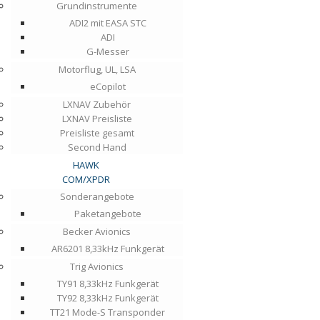
Grundinstrumente
ADI2 mit EASA STC
ADI
G-Messer
Motorflug, UL, LSA
eCopilot
LXNAV Zubehör
LXNAV Preisliste
Preisliste gesamt
Second Hand
HAWK
COM/XPDR
Sonderangebote
Paketangebote
Becker Avionics
AR6201 8,33kHz Funkgerät
Trig Avionics
TY91 8,33kHz Funkgerät
TY92 8,33kHz Funkgerät
TT21 Mode-S Transponder