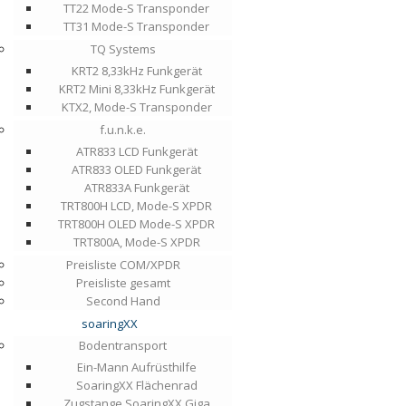
TT22 Mode-S Transponder
TT31 Mode-S Transponder
TQ Systems
KRT2 8,33kHz Funkgerät
KRT2 Mini 8,33kHz Funkgerät
KTX2, Mode-S Transponder
f.u.n.k.e.
ATR833 LCD Funkgerät
ATR833 OLED Funkgerät
ATR833A Funkgerät
TRT800H LCD, Mode-S XPDR
TRT800H OLED Mode-S XPDR
TRT800A, Mode-S XPDR
Preisliste COM/XPDR
Preisliste gesamt
Second Hand
soaringXX
Bodentransport
Ein-Mann Aufrüsthilfe
SoaringXX Flächenrad
Zugstange SoaringXX Giga