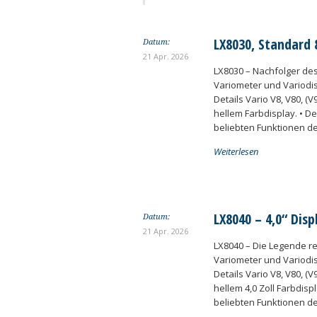
LX8030, Standard
Datum:
21 Apr. 2026
LX8030 – Nachfolger des
Variometer und Variodi
Details Vario V8, V80, (
hellem Farbdisplay. • D
beliebten Funktionen der
Weiterlesen
LX8040 – 4,0“ Disp
Datum:
21 Apr. 2026
LX8040 – Die Legende re
Variometer und Variodi
Details Vario V8, V80, (
hellem 4,0 Zoll Farbdisp
beliebten Funktionen de