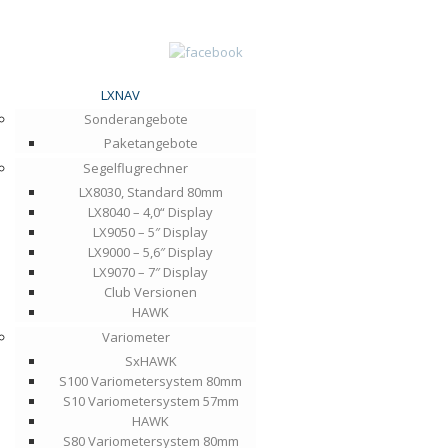
LXNAV
Sonderangebote
Paketangebote
Segelflugrechner
LX8030, Standard 80mm
LX8040 – 4,0“ Display
LX9050 – 5″ Display
LX9000 – 5,6″ Display
LX9070 – 7″ Display
Club Versionen
HAWK
Variometer
SxHAWK
S100 Variometersystem 80mm
S10 Variometersystem 57mm
HAWK
S80 Variometersystem 80mm