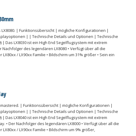
 80mm
 LX8080. | Funktionsübersicht | mögliche Konfigurationen |
splayoptionen | | Technische Details und Optionen | Technische
V9) | Das LX8030 ist ein High End Segelflugsystem mit extrem
er Nachfolger des legendären LX8080 • Verfügt über all die
 LX80xx / LX90xx Familie • Bildschirm um 31% größer • Sein ein
lay
mastered. | Funktionsübersicht | mögliche Konfigurationen |
splayoptionen | | Technische Details und Optionen | Technische
V9) | Das LX8040 ist ein High End Segelflugsystem mit extrem
lay. • Der Nachfolger des legendären LX8000 • Verfügt über all die
r LX80xx / LX90xx Familie • Bildschirm um 9% größer,