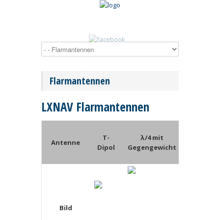
Flarmantennen
LXNAV Flarmantennen
T-
λ/4 mit
klassische
Antenne
Dipol
Gegengewicht
Dipol
Bild