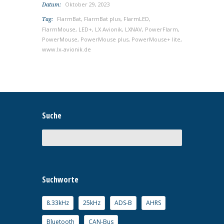
Oktober 29, 2023
Datum:
FlarmBat
,
FlarmBat plus
,
FlarmLED
,
Tag:
FlarmMouse
,
LED+
,
LX Avionik
,
LXNAV
,
PowerFlarm
,
PowerMouse
,
PowerMouse plus
,
PowerMouse+ lite
,
www.lx-avionik.de
Suche
Suchworte
8.33kHz
25kHz
ADS-B
AHRS
Bluetooth
CAN-Bus