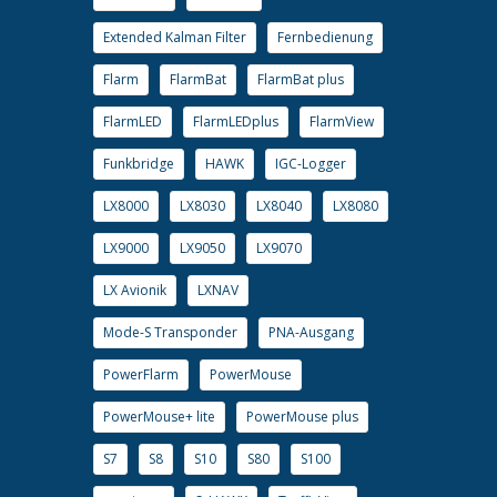
Extended Kalman Filter
Fernbedienung
Flarm
FlarmBat
FlarmBat plus
FlarmLED
FlarmLEDplus
FlarmView
Funkbridge
HAWK
IGC-Logger
LX8000
LX8030
LX8040
LX8080
LX9000
LX9050
LX9070
LX Avionik
LXNAV
Mode-S Transponder
PNA-Ausgang
PowerFlarm
PowerMouse
PowerMouse+ lite
PowerMouse plus
S7
S8
S10
S80
S100