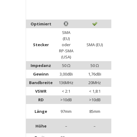
Optimiert
SMA
SMA (EU)
(EU)
oder
Stecker
oder
SMA (EU)
RP-SMA
RP-SMA
(USA)
(USA)
Impedanz
50 Ω
50 Ω
50 Ω
Gewinn
3,00dBi
1,76dBi
2,15dBi
Bandbreite
136MHz
20MHz
40MHz
VSWR
< 2:1
< 1,8:1
< 1,4:1
RD
>10dB
>10dB
>15dB
Länge
97mm
85mm
160mm
Höhe
–
–
–