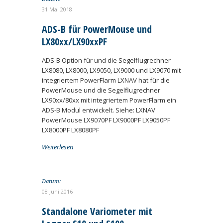
31 Mai 2018
ADS-B für PowerMouse und
LX80xx/LX90xxPF
ADS-B Option für und die Segelflugrechner
LX8080, LX8000, LX9050, LX9000 und LX9070 mit
integriertem PowerFlarm LXNAV hat für die
PowerMouse und die Segelflugrechner
LX90xx/80xx mit integriertem PowerFlarm ein
ADS-B Modul entwickelt. Siehe: LXNAV
PowerMouse LX9070PF LX9000PF LX9050PF
LX8000PF LX8080PF
Weiterlesen
Datum:
08 Juni 2016
Standalone Variometer mit