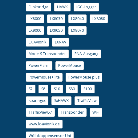
Funkbridge
HAWK
IGC-Logger
LX8000
LX8030
LX8040
LX8080
LX9000
LX9050
LX9070
LX Avionik
LXNAV
Mode-S Transponder
PNA-Ausgang
PowerFlarm
PowerMouse
PowerMouse+ lite
PowerMouse plus
S7
S8
S10
S80
S100
soaringxx
SxHAWK
TrafficView
TrafficView57
Transponder
WiFi
www.lx-avionik.de
Wölbklappensensor Uni