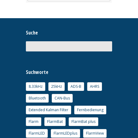
Suche
Suchworte
8.33kHz
25kHz
ADS-B
AHRS
Bluetooth
CAN-Bus
Extended Kalman Filter
Fernbedienung
Flarm
FlarmBat
FlarmBat plus
FlarmLED
FlarmLEDplus
FlarmView