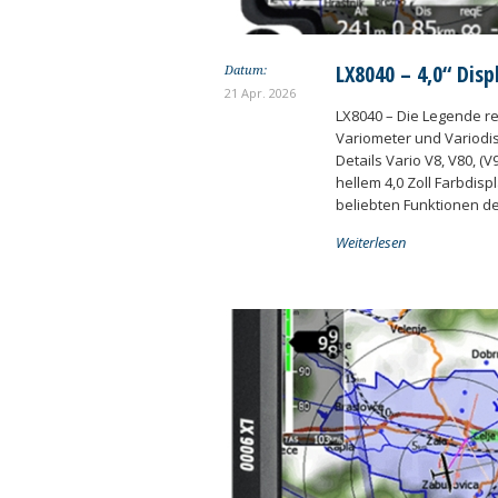
LX8040 – 4,0“ Disp
Datum:
21 Apr. 2026
LX8040 – Die Legende re
Variometer und Variodi
Details Vario V8, V80, (
hellem 4,0 Zoll Farbdisp
beliebten Funktionen de
Weiterlesen