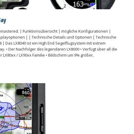
lay
mastered. | Funktionsübersicht | mögliche Konfigurationen |
splayoptionen | | Technische Details und Optionen | Technische
V9) | Das LX8040 ist ein High End Segelflugsystem mit extrem
lay. • Der Nachfolger des legendären LX8000 • Verfügt über all die
r LX80xx / LX90xx Familie • Bildschirm um 9% größer,