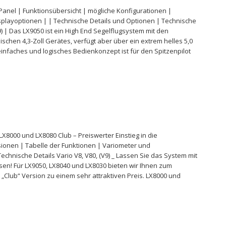
 Panel | Funktionsübersicht | mögliche Konfigurationen |
splayoptionen | | Technische Details und Optionen | Technische
V9) | Das LX9050 ist ein High End Segelflugsystem mit den
chen 4,3-Zoll Gerätes, verfügt aber über ein extrem helles 5,0
 einfaches und logisches Bedienkonzept ist für den Spitzenpilot
LX8000 und LX8080 Club – Preiswerter Einstieg in die
ionen | Tabelle der Funktionen | Variometer und
echnische Details Vario V8, V80, (V9) _ Lassen Sie das System mit
en! Für LX9050, LX8040 und LX8030 bieten wir Ihnen zum
 „Club“ Version zu einem sehr attraktiven Preis. LX8000 und