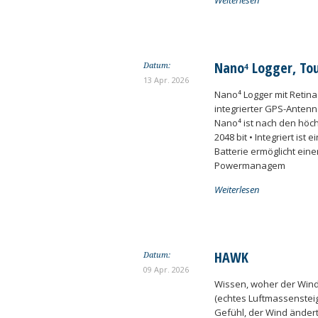
Weiterlesen
Nano⁴ Logger, To
Datum:
13 Apr. 2026
Nano⁴ Logger mit Retin
integrierter GPS-Antenn
Nano⁴ ist nach den höch
2048 bit • Integriert is
Batterie ermöglicht ein
Powermanagem
Weiterlesen
HAWK
Datum:
09 Apr. 2026
Wissen, woher der Wind
(echtes Luftmassensteig
Gefühl, der Wind ändert 