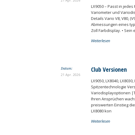
21 Apr. 2026
LX9050 – Passt in jedes
Variometer und Variodi
Details Vario V8, V80, (
Abmessungen eines typis
Zoll Farbdisplay. • Sein
Weiterlesen
Club Versionen
Datum:
21 Apr. 2026
LX9050, LX8040, LX8030, 
Spitzentechnologie Vers
Variodisplayoptionen |T
Ihren Ansprüchen wachs
preiswerten Einstieg die
LX8080 kon
Weiterlesen