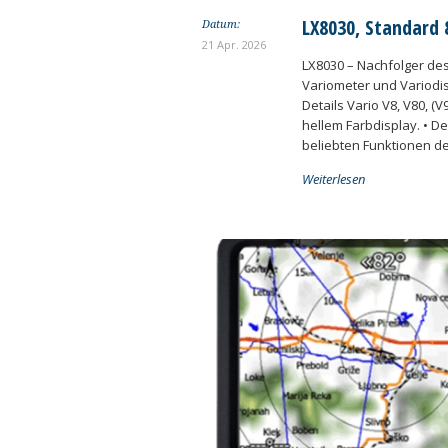
LX8030, Standard
Datum:
21 Apr. 2026
LX8030 – Nachfolger des
Variometer und Variodi
Details Vario V8, V80, (
hellem Farbdisplay. • D
beliebten Funktionen der
Weiterlesen