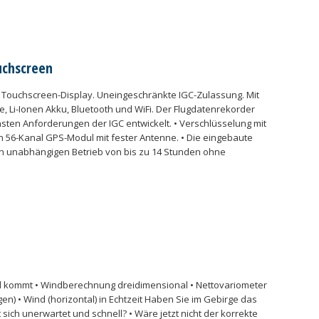
uchscreen
a Touchscreen-Display. Uneingeschränkte IGC-Zulassung. Mit
e, Li-Ionen Akku, Bluetooth und WiFi. Der Flugdatenrekorder
sten Anforderungen der IGC entwickelt. • Verschlüsselung mit
t ein 56-Kanal GPS-Modul mit fester Antenne. • Die eingebaute
en unabhängigen Betrieb von bis zu 14 Stunden ohne
 kommt • Windberechnung dreidimensional • Nettovariometer
en) • Wind (horizontal) in Echtzeit Haben Sie im Gebirge das
sich unerwartet und schnell? • Wäre jetzt nicht der korrekte