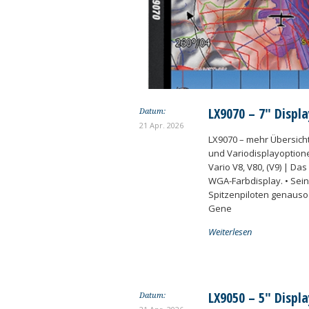
LX9070 – 7″ Displa
Datum:
21 Apr. 2026
LX9070 – mehr Übersicht
und Variodisplayoptione
Vario V8, V80, (V9) | Da
WGA-Farbdisplay. • Sein
Spitzenpiloten genauso
Gene
Weiterlesen
LX9050 – 5″ Displa
Datum: