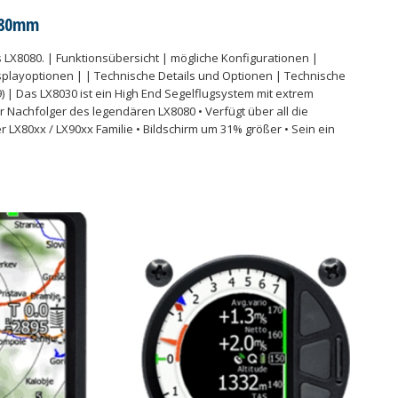
 80mm
 LX8080. | Funktionsübersicht | mögliche Konfigurationen |
splayoptionen | | Technische Details und Optionen | Technische
V9) | Das LX8030 ist ein High End Segelflugsystem mit extrem
er Nachfolger des legendären LX8080 • Verfügt über all die
 LX80xx / LX90xx Familie • Bildschirm um 31% größer • Sein ein