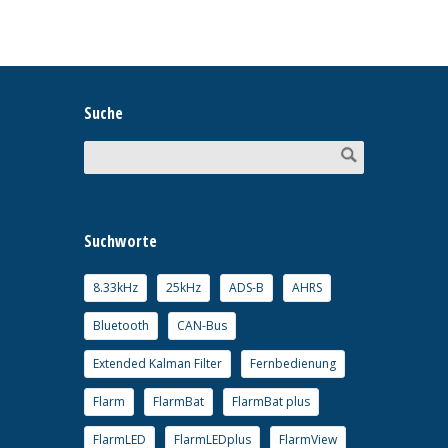
Suche
Suchworte
8.33kHz
25kHz
ADS-B
AHRS
Bluetooth
CAN-Bus
Extended Kalman Filter
Fernbedienung
Flarm
FlarmBat
FlarmBat plus
FlarmLED
FlarmLEDplus
FlarmView