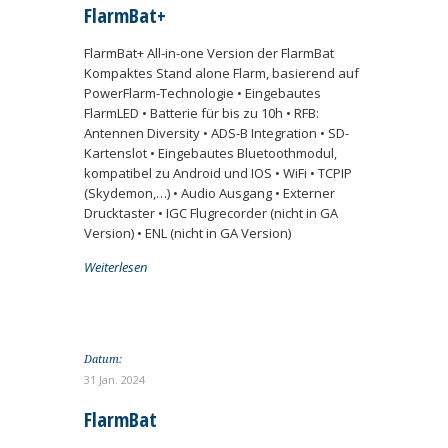
FlarmBat+
FlarmBat+ All-in-one Version der FlarmBat
Kompaktes Stand alone Flarm, basierend auf
PowerFlarm-Technologie • Eingebautes
FlarmLED • Batterie für bis zu 10h • RFB:
Antennen Diversity • ADS-B Integration • SD-
Kartenslot • Eingebautes Bluetoothmodul,
kompatibel zu Android und IOS • WiFi • TCPIP
(Skydemon,…) • Audio Ausgang • Externer
Drucktaster • IGC Flugrecorder (nicht in GA
Version) • ENL (nicht in GA Version)
Weiterlesen
Datum:
31 Jan. 2024
FlarmBat