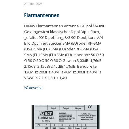
29 Okt. 2023
Flarmantennen
LXNAV Flarmantennen Antenne T-Dipol λ/4 mit
Gegengewicht klassischer Dipol Dipol flach,
gefaltet 90⁰-Dipol, lang, λ/2 90⁰ Dipol, kurz, λ/4
Bild Optimiert Stecker SMA (EU) oder RP-SMA
(USA) SMA (EU) SMA (EU) oder RP-SMA (USA)
SMA (EU) SMA (EU) SMA (EU) Impedanz 50 Ω 50
Ω 50 Ω 50 Ω 50 Ω 50 Ω Gewinn 3,00dBi 1,76dBi
2,15dBi 2,15dBi 2,15dBi 1,76dBi Bandbreite
136MHz 20MHz 40MHz 40MHz 30MHz 40MHz
VSWR < 2:1 < 1,8:1 < 1,4:1
Weiterlesen