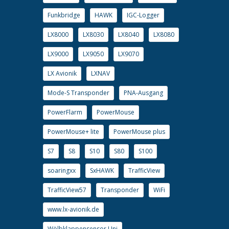
Funkbridge
HAWK
IGC-Logger
LX8000
LX8030
LX8040
LX8080
LX9000
LX9050
LX9070
LX Avionik
LXNAV
Mode-S Transponder
PNA-Ausgang
PowerFlarm
PowerMouse
PowerMouse+ lite
PowerMouse plus
S7
S8
S10
S80
S100
soaringxx
SxHAWK
TrafficView
TrafficView57
Transponder
WiFi
www.lx-avionik.de
Wölbklappensensor Uni