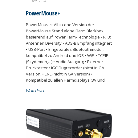
10 Dez. 2024
PowerMouse+
PowerMouse+ All-in-one Version der
PowerMouse Stand alone Flarm Blackbox,
basierend auf PowerFlarm-Technologie • RFB:
Antennen Diversity • ADS-B Empfang integriert
• USB-Port • Eingebautes Bluetoothmodul,
kompatibel zu Android und IOS • WiFi • TCPIP
(Skydemon,…) • Audio Ausgang • Externer
Drucktaster • IGC Flugrecorder (nicht in GA
Version) • ENL (nicht in GA Version) •
Kompatibel zu allen Flarmdisplays (3V und
Weiterlesen