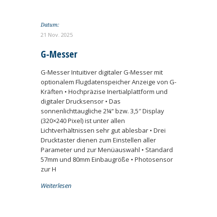
Datum:
21 Nov. 2025
G-Messer
G-Messer Intuitiver digitaler G-Messer mit
optionalem Flugdatenspeicher Anzeige von G-
Kräften • Hochpräzise Inertialplattform und
digitaler Drucksensor • Das
sonnenlichttaugliche 2¼“ bzw. 3,5″ Display
(320×240 Pixel) ist unter allen
Lichtverhältnissen sehr gut ablesbar • Drei
Drucktaster dienen zum Einstellen aller
Parameter und zur Menüauswahl • Standard
57mm und 80mm Einbaugröße • Photosensor
zur H
Weiterlesen