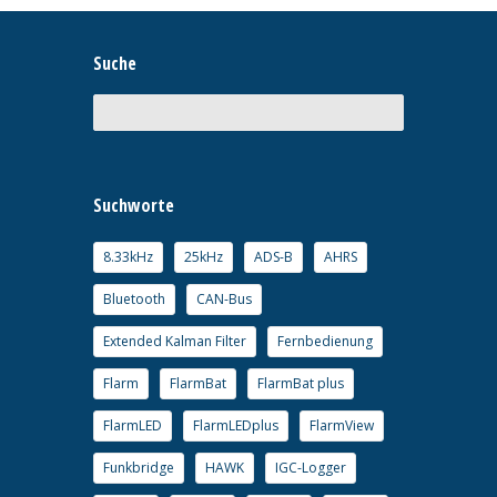
Suche
Suchworte
8.33kHz
25kHz
ADS-B
AHRS
Bluetooth
CAN-Bus
Extended Kalman Filter
Fernbedienung
Flarm
FlarmBat
FlarmBat plus
FlarmLED
FlarmLEDplus
FlarmView
Funkbridge
HAWK
IGC-Logger