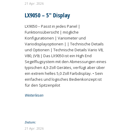
21 Apr. 2026
LX9050 – 5″ Display
LX9050 – Passt in jedes Panel |
Funktionsübersicht | mögliche
Konfigurationen | Variometer und
Variodisplayoptionen | | Technische Details
und Optionen | Technische Details Vario V8,
V80, (V9) | Das LX9050 ist ein High End
Segelflugsystem mit den Abmessungen eines
typischen 4,3-Zoll Gerätes, verfügt aber über
ein extrem helles 5,0 Zoll Farbdisplay. • Sein
einfaches und logisches Bedienkonzept ist
für den Spitzenpilot
Weiterlesen
Datum:
21 Apr. 2026