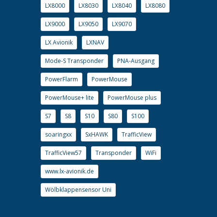
LX8000
LX8030
LX8040
LX8080
LX9000
LX9050
LX9070
LX Avionik
LXNAV
Mode-S Transponder
PNA-Ausgang
PowerFlarm
PowerMouse
PowerMouse+ lite
PowerMouse plus
S7
S8
S10
S80
S100
soaringxx
SxHAWK
TrafficView
TrafficView57
Transponder
WiFi
www.lx-avionik.de
Wölbklappensensor Uni