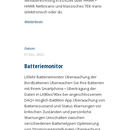
Windberechnung in Echtzeit über HAWK •
HAWK Nettovario und klassisches TEK-Vario
(elektronisch oder dü
Weiterlesen
Datum:
07 Dez. 2025
Batteriemonitor
LXNAV Batteriemonitor Überwachung der
Bordbatterien Überwachen Sie Ihre Batterien
mit Ihrem Smartphone • Übertragung der
Daten in LX80xx/90xx bei angeschlossenem
DAQ+ möglich BattMon App Überwachung von
Batteriezustand und Status Warnungen vor
kritischen Zuständen und persönliche
Warnungen Umschalten zwischen
verschiedenen Batterietypen Optimierung
von Stromspareinstellungen Überwachung