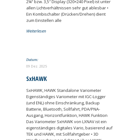
2¼“ bzw. 3,5″ Display (320×240 Pixel) ist unter
allen Lichtverhältnissen sehr gut ablesbar •
Ein Kombischalter (Drücken/Drehen) dient
zum Einstellen alle
Weiterlesen
Datum:
09 Dez. 2025
SxHAWK
SxHAWK, HAWK Standalone Variometer
Eigenständiges Variometer mit IGC-Logger
(und ENL) ohne Einschränkung, Backup
Batterie, Bluetooth, Sollfahrt, PDA/PNA-
Ausgang, Horizontfunktion, HAWK Funktion
Das Variometer SxHAWK von LXNAV ist ein
eigenständiges digitales Vario, basierend auf
TEK und HAWK, mit Sollfahrtgeber • 3D