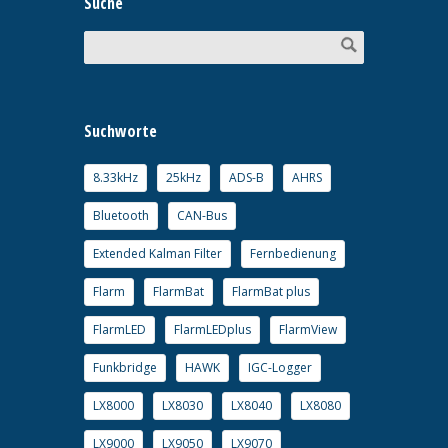
Suche
Suchworte
8.33kHz
25kHz
ADS-B
AHRS
Bluetooth
CAN-Bus
Extended Kalman Filter
Fernbedienung
Flarm
FlarmBat
FlarmBat plus
FlarmLED
FlarmLEDplus
FlarmView
Funkbridge
HAWK
IGC-Logger
LX8000
LX8030
LX8040
LX8080
LX9000
LX9050
LX9070