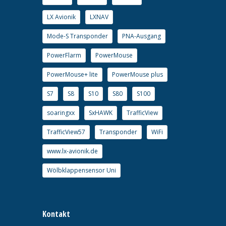
LX Avionik
LXNAV
Mode-S Transponder
PNA-Ausgang
PowerFlarm
PowerMouse
PowerMouse+ lite
PowerMouse plus
S7
S8
S10
S80
S100
soaringxx
SxHAWK
TrafficView
TrafficView57
Transponder
WiFi
www.lx-avionik.de
Wölbklappensensor Uni
Kontakt