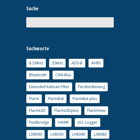
Suche
Suchworte
8.33kHz
25kHz
ADS-B
AHRS
Bluetooth
CAN-Bus
Extended Kalman Filter
Fernbedienung
Flarm
FlarmBat
FlarmBat plus
FlarmLED
FlarmLEDplus
FlarmView
Funkbridge
HAWK
IGC-Logger
LX8000
LX8030
LX8040
LX8080