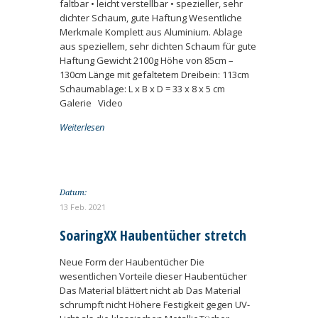
faltbar • leicht verstellbar • spezieller, sehr
dichter Schaum, gute Haftung Wesentliche
Merkmale Komplett aus Aluminium. Ablage
aus speziellem, sehr dichten Schaum für gute
Haftung Gewicht 2100g Höhe von 85cm –
130cm Länge mit gefaltetem Dreibein: 113cm
Schaumablage: L x B x D = 33 x 8 x 5 cm
Galerie Video
Weiterlesen
Datum:
13 Feb. 2021
SoaringXX Haubentücher stretch
Neue Form der Haubentücher Die
wesentlichen Vorteile dieser Haubentücher
Das Material blättert nicht ab Das Material
schrumpft nicht Höhere Festigkeit gegen UV-