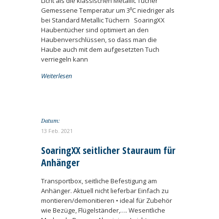
Licht als die klassischen Metallic Tücher
Gemessene Temperatur um 3⁰C niedriger als
bei Standard Metallic Tüchern SoaringXX
Haubentücher sind optimiert an den
Haubenverschlüssen, so dass man die
Haube auch mit dem aufgesetzten Tuch
verriegeln kann
Weiterlesen
Datum:
13 Feb. 2021
SoaringXX seitlicher Stauraum für
Anhänger
Transportbox, seitliche Befestigung am
Anhänger. Aktuell nicht lieferbar Einfach zu
montieren/demonitieren • ideal für Zubehör
wie Bezüge, Flügelständer,…. Wesentliche