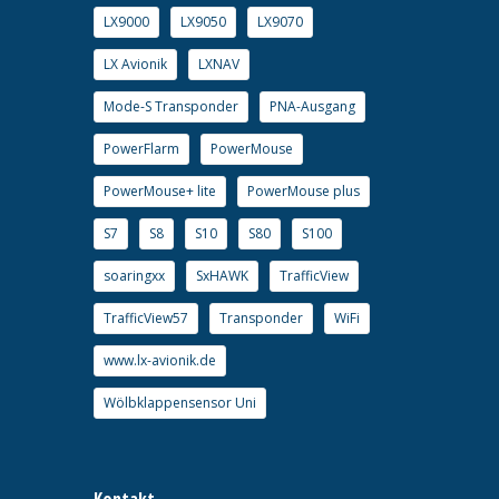
LX9000
LX9050
LX9070
LX Avionik
LXNAV
Mode-S Transponder
PNA-Ausgang
PowerFlarm
PowerMouse
PowerMouse+ lite
PowerMouse plus
S7
S8
S10
S80
S100
soaringxx
SxHAWK
TrafficView
TrafficView57
Transponder
WiFi
www.lx-avionik.de
Wölbklappensensor Uni