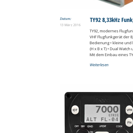
TY92 8,33kHz Fun
Datum:
13 März 2016
TY92, modernes Flugfun
VHF Flugfunkgerät der 8
Bedienung • kleine und 
(H x B x T) • Dual Watc
Mit dem Einbau eines TY
Weiterlesen