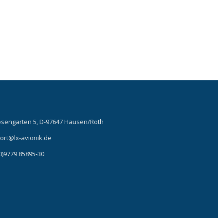
t
osengarten 5, D-97647 Hausen/Roth
ort@lx-avionik.de
0)9779 85895-30