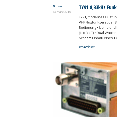
TY91 8,33kHz Fun
Datum:
13 März 2016
TY91, modernes Flugfun
VHF Flugfunkgerät der 8
Bedienung • kleine und 
(H x B x T) • Dual Watc
Mit dem Einbau eines TY
Weiterlesen