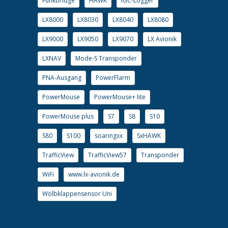
Funkbridge
HAWK
IGC-Logger
LX8000
LX8030
LX8040
LX8080
LX9000
LX9050
LX9070
LX Avionik
LXNAV
Mode-S Transponder
PNA-Ausgang
PowerFlarm
PowerMouse
PowerMouse+ lite
PowerMouse plus
S7
S8
S10
S80
S100
soaringxx
SxHAWK
TrafficView
TrafficView57
Transponder
WiFi
www.lx-avionik.de
Wölbklappensensor Uni