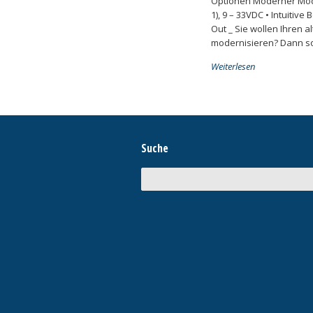
Optionen Moderner Mode
1), 9 – 33VDC • Intuitiv
Out _ Sie wollen Ihren 
modernisieren? Dann sol
Weiterlesen
Suche