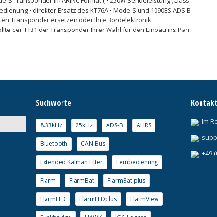
-S Transponder im ARINC Format ( • 250W Sendeleistung (Class
e Bedienung • direkter Ersatz des KT76A • Mode-S und 1090ES ADS-B
alten Transponder ersetzen oder Ihre Bordelektronik
lte der TT31 der Transponder Ihrer Wahl für den Einbau ins Pan
Suchworte
Kontak
Im R
8.33kHz
25kHz
ADS-B
AHRS
supp
Bluetooth
CAN-Bus
+49 (
Extended Kalman Filter
Fernbedienung
Flarm
FlarmBat
FlarmBat plus
FlarmLED
FlarmLEDplus
FlarmView