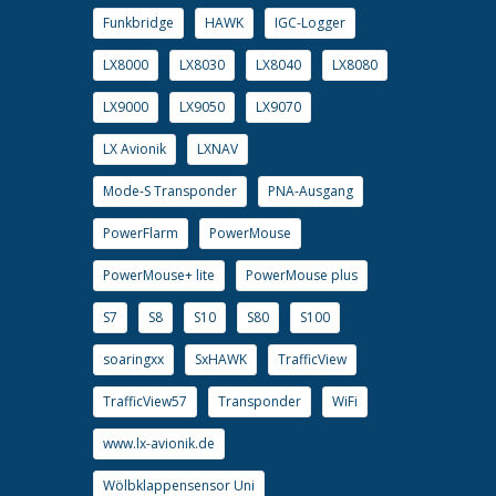
Funkbridge
HAWK
IGC-Logger
LX8000
LX8030
LX8040
LX8080
LX9000
LX9050
LX9070
LX Avionik
LXNAV
Mode-S Transponder
PNA-Ausgang
PowerFlarm
PowerMouse
PowerMouse+ lite
PowerMouse plus
S7
S8
S10
S80
S100
soaringxx
SxHAWK
TrafficView
TrafficView57
Transponder
WiFi
www.lx-avionik.de
Wölbklappensensor Uni