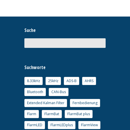
Suche
Suchworte
8.33kHz
25kHz
ADS-B
AHRS
Bluetooth
CAN-Bus
Extended Kalman Filter
Fernbedienung
Flarm
FlarmBat
FlarmBat plus
FlarmLED
FlarmLEDplus
FlarmView