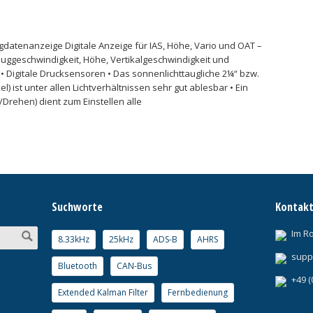
lugdatenanzeige Digitale Anzeige für IAS, Höhe, Vario und OAT –
uggeschwindigkeit, Höhe, Vertikalgeschwindigkeit und
 Digitale Drucksensoren • Das sonnenlichttaugliche 2¼“ bzw.
el) ist unter allen Lichtverhältnissen sehr gut ablesbar • Ein
Drehen) dient zum Einstellen alle
Suchworte
Kontak
Im R
8.33kHz
25kHz
ADS-B
AHRS
supp
Bluetooth
CAN-Bus
+49 (
Extended Kalman Filter
Fernbedienung