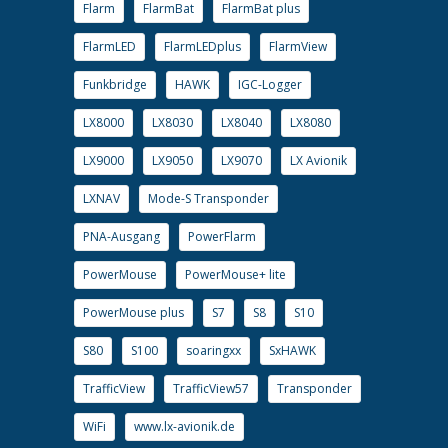
Flarm
FlarmBat
FlarmBat plus
FlarmLED
FlarmLEDplus
FlarmView
Funkbridge
HAWK
IGC-Logger
LX8000
LX8030
LX8040
LX8080
LX9000
LX9050
LX9070
LX Avionik
LXNAV
Mode-S Transponder
PNA-Ausgang
PowerFlarm
PowerMouse
PowerMouse+ lite
PowerMouse plus
S7
S8
S10
S80
S100
soaringxx
SxHAWK
TrafficView
TrafficView57
Transponder
WiFi
www.lx-avionik.de