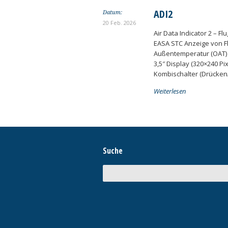
ADI2
Datum:
20 Feb. 2026
Air Data Indicator 2 – F
EASA STC Anzeige von Fl
Außentemperatur (OAT) •
3,5″ Display (320×240 Pix
Kombischalter (Drücken/
Weiterlesen
Suche