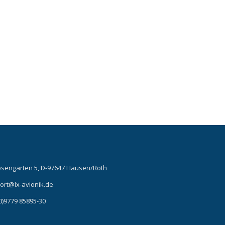
t
osengarten 5, D-97647 Hausen/Roth
ort@lx-avionik.de
0)9779 85895-30