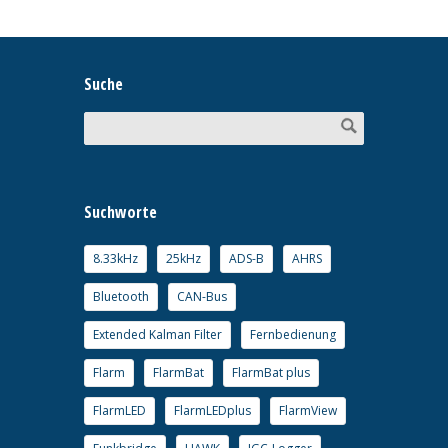
Suche
Suchworte
8.33kHz
25kHz
ADS-B
AHRS
Bluetooth
CAN-Bus
Extended Kalman Filter
Fernbedienung
Flarm
FlarmBat
FlarmBat plus
FlarmLED
FlarmLEDplus
FlarmView