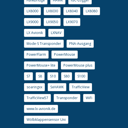
Funkbridge
HAWK
IGC-Logger
LX8000
LX8030
LX8040
LX8080
LX9000
LX9050
LX9070
LX Avionik
LXNAV
Mode-S Transponder
PNA-Ausgang
PowerFlarm
PowerMouse
PowerMouse+ lite
PowerMouse plus
S7
S8
S10
S80
S100
soaringxx
SxHAWK
TrafficView
TrafficView57
Transponder
WiFi
www.lx-avionik.de
Wölbklappensensor Uni