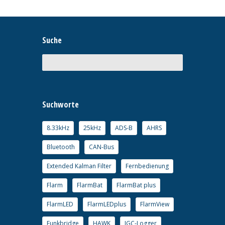
Suche
Suchworte
8.33kHz
25kHz
ADS-B
AHRS
Bluetooth
CAN-Bus
Extended Kalman Filter
Fernbedienung
Flarm
FlarmBat
FlarmBat plus
FlarmLED
FlarmLEDplus
FlarmView
Funkbridge
HAWK
IGC-Logger