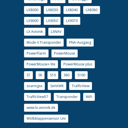
LX8000
LX8030
LX8040
LX8080
LX9000
LX9050
LX9070
LX Avionik
LXNAV
Mode-S Transponder
PNA-Ausgang
PowerFlarm
PowerMouse
PowerMouse+ lite
PowerMouse plus
S7
S8
S10
S80
S100
soaringxx
SxHAWK
TrafficView
TrafficView57
Transponder
WiFi
www.lx-avionik.de
Wölbklappensensor Uni