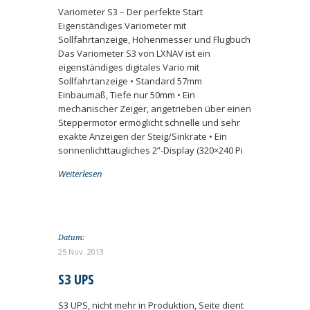
Variometer S3 – Der perfekte Start
Eigenständiges Variometer mit
Sollfahrtanzeige, Höhenmesser und Flugbuch
Das Variometer S3 von LXNAV ist ein
eigenständiges digitales Vario mit
Sollfahrtanzeige • Standard 57mm
Einbaumaß, Tiefe nur 50mm • Ein
mechanischer Zeiger, angetrieben über einen
Steppermotor ermöglicht schnelle und sehr
exakte Anzeigen der Steig/Sinkrate • Ein
sonnenlichttaugliches 2”-Display (320×240 Pi
Weiterlesen
Datum:
25 Nov. 2013
S3 UPS
S3 UPS, nicht mehr in Produktion, Seite dient