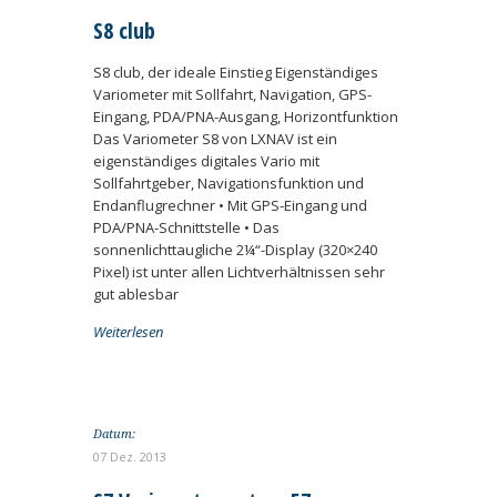
S8 club
S8 club, der ideale Einstieg Eigenständiges
Variometer mit Sollfahrt, Navigation, GPS-
Eingang, PDA/PNA-Ausgang, Horizontfunktion
Das Variometer S8 von LXNAV ist ein
eigenständiges digitales Vario mit
Sollfahrtgeber, Navigationsfunktion und
Endanflugrechner • Mit GPS-Eingang und
PDA/PNA-Schnittstelle • Das
sonnenlichttaugliche 2¼“-Display (320×240
Pixel) ist unter allen Lichtverhältnissen sehr
gut ablesbar
Weiterlesen
Datum:
07 Dez. 2013