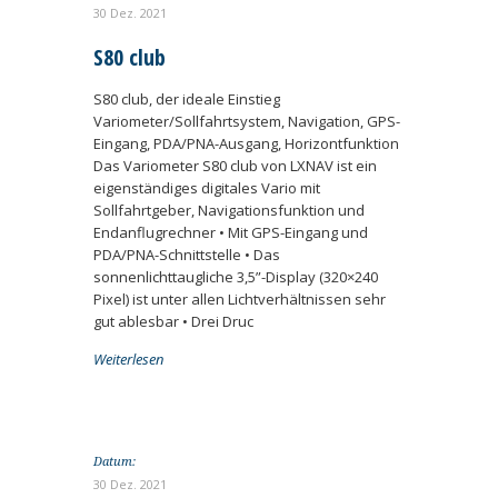
30 Dez. 2021
S80 club
S80 club, der ideale Einstieg
Variometer/Sollfahrtsystem, Navigation, GPS-
Eingang, PDA/PNA-Ausgang, Horizontfunktion
Das Variometer S80 club von LXNAV ist ein
eigenständiges digitales Vario mit
Sollfahrtgeber, Navigationsfunktion und
Endanflugrechner • Mit GPS-Eingang und
PDA/PNA-Schnittstelle • Das
sonnenlichttaugliche 3,5”-Display (320×240
Pixel) ist unter allen Lichtverhältnissen sehr
gut ablesbar • Drei Druc
Weiterlesen
Datum:
30 Dez. 2021