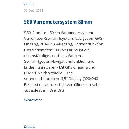
Datum:
30 Dez. 2021
S80 Variometersystem 80mm
S80, Standard 80mm Variometersystem
Variometer/Sollfahrtsystem, Navigation, GPS-
Eingang, PDA/PNA-Ausgang, Horizontfunktion
Das Variometer S80 von LXNAV ist ein
eigenständiges digitales Vario mit
Sollfahrtgeber, Navigationsfunktion und
Endanflugrechner • Mit GPS-Eingang und
PDA/PNA-Schnittstelle • Das
sonnenlichttaugliche 3,5”-Display (320×240
Pixel) ist unter allen Lichtverhältnissen sehr
gut ablesbar • Drei Dru
Weiterlesen
Datum: