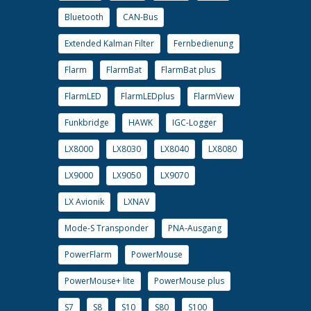
Bluetooth
CAN-Bus
Extended Kalman Filter
Fernbedienung
Flarm
FlarmBat
FlarmBat plus
FlarmLED
FlarmLEDplus
FlarmView
Funkbridge
HAWK
IGC-Logger
LX8000
LX8030
LX8040
LX8080
LX9000
LX9050
LX9070
LX Avionik
LXNAV
Mode-S Transponder
PNA-Ausgang
PowerFlarm
PowerMouse
PowerMouse+ lite
PowerMouse plus
S7
S8
S10
S80
S100