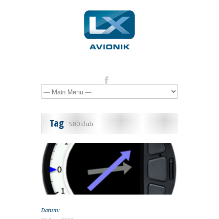
Tag
S80 club
Datum: