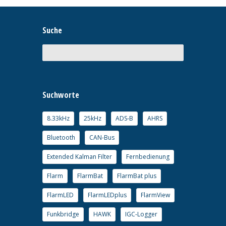
Suche
Suchworte
8.33kHz
25kHz
ADS-B
AHRS
Bluetooth
CAN-Bus
Extended Kalman Filter
Fernbedienung
Flarm
FlarmBat
FlarmBat plus
FlarmLED
FlarmLEDplus
FlarmView
Funkbridge
HAWK
IGC-Logger