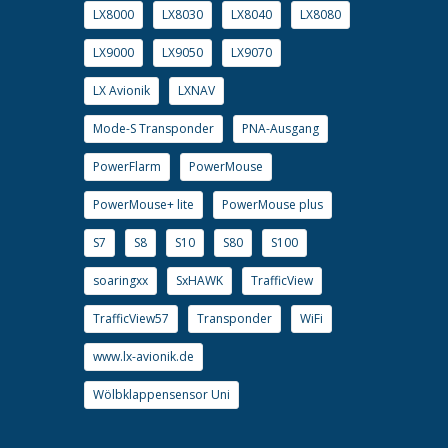
LX8000
LX8030
LX8040
LX8080
LX9000
LX9050
LX9070
LX Avionik
LXNAV
Mode-S Transponder
PNA-Ausgang
PowerFlarm
PowerMouse
PowerMouse+ lite
PowerMouse plus
S7
S8
S10
S80
S100
soaringxx
SxHAWK
TrafficView
TrafficView57
Transponder
WiFi
www.lx-avionik.de
Wölbklappensensor Uni