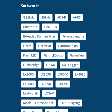
Suchworte
8.33kHz
25kHz
ADS-B
AHRS
Bluetooth
CAN-Bus
Extended Kalman Filter
Fernbedienung
Flarm
FlarmBat
FlarmBat plus
FlarmLED
FlarmLEDplus
FlarmView
Funkbridge
HAWK
IGC-Logger
LX8000
LX8030
LX8040
LX8080
LX9000
LX9050
LX9070
LX Avionik
LXNAV
Mode-S Transponder
PNA-Ausgang