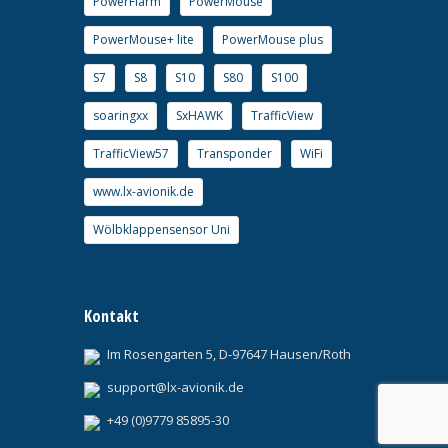
PowerFlarm
PowerMouse
PowerMouse+ lite
PowerMouse plus
S7
S8
S10
S80
S100
soaringxx
SxHAWK
TrafficView
TrafficView57
Transponder
WiFi
www.lx-avionik.de
Wölbklappensensor Uni
Kontakt
Im Rosengarten 5, D-97647 Hausen/Roth
support@lx-avionik.de
+49 (0)9779 85895-30