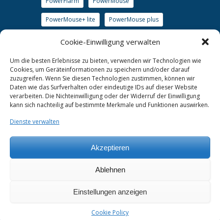
PowerFlarm
PowerMouse
PowerMouse+ lite
PowerMouse plus
S7
S8
S10
S80
S100
Cookie-Einwilligung verwalten
soaringxx
SxHAWK
TrafficView
Um die besten Erlebnisse zu bieten, verwenden wir Technologien wie
Cookies, um Geräteinformationen zu speichern und/oder darauf
TrafficView57
Transponder
WiFi
zuzugreifen. Wenn Sie diesen Technologien zustimmen, können wir
Daten wie das Surfverhalten oder eindeutige IDs auf dieser Website
www.lx-avionik.de
verarbeiten. Die Nichteinwilligung oder der Widerruf der Einwilligung
kann sich nachteilig auf bestimmte Merkmale und Funktionen auswirken.
Wölbklappensensor Uni
Dienste verwalten
Akzeptieren
Kontakt
Ablehnen
Im Rosengarten 5, D-97647 Hausen/Roth
support@lx-avionik.de
Einstellungen anzeigen
+49 (0)9779 85895-30
Cookie Policy