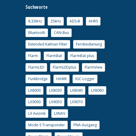
Suchworte
8.33kHz
25kHz
ADS-B
AHRS
Bluetooth
CAN-Bus
Extended Kalman Filter
Fernbedienung
Flarm
FlarmBat
FlarmBat plus
FlarmLED
FlarmLEDplus
FlarmView
Funkbridge
HAWK
IGC-Logger
LX8000
LX8030
LX8040
LX8080
LX9000
LX9050
LX9070
LX Avionik
LXNAV
Mode-S Transponder
PNA-Ausgang