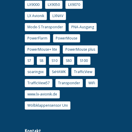
LX9000
LX9050
LX9070
LX Avionik
LXNAV
Mode-S Transponder
PNA-Ausgang
PowerFlarm
PowerMouse
PowerMouse+ lite
PowerMouse plus
S7
S8
S10
S80
S100
soaringxx
SxHAWK
TrafficView
TrafficView57
Transponder
WiFi
www.lx-avionik.de
Wölbklappensensor Uni
Kontakt