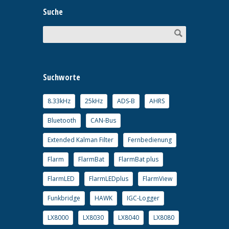
Suche
Suchworte
8.33kHz
25kHz
ADS-B
AHRS
Bluetooth
CAN-Bus
Extended Kalman Filter
Fernbedienung
Flarm
FlarmBat
FlarmBat plus
FlarmLED
FlarmLEDplus
FlarmView
Funkbridge
HAWK
IGC-Logger
LX8000
LX8030
LX8040
LX8080