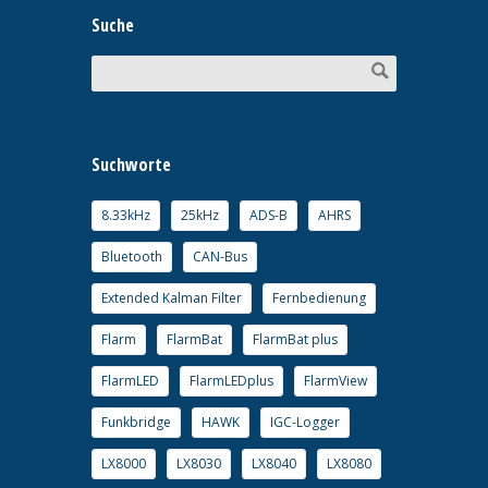
Suche
Suchworte
8.33kHz
25kHz
ADS-B
AHRS
Bluetooth
CAN-Bus
Extended Kalman Filter
Fernbedienung
Flarm
FlarmBat
FlarmBat plus
FlarmLED
FlarmLEDplus
FlarmView
Funkbridge
HAWK
IGC-Logger
LX8000
LX8030
LX8040
LX8080