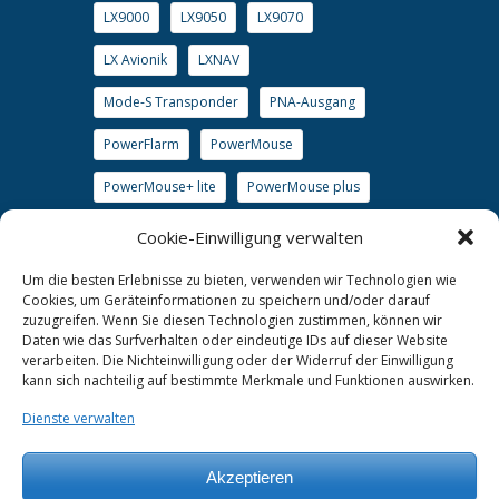
LX9000
LX9050
LX9070
LX Avionik
LXNAV
Mode-S Transponder
PNA-Ausgang
PowerFlarm
PowerMouse
PowerMouse+ lite
PowerMouse plus
S7
S8
S10
S80
S100
Cookie-Einwilligung verwalten
soaringxx
SxHAWK
TrafficView
Um die besten Erlebnisse zu bieten, verwenden wir Technologien wie
Cookies, um Geräteinformationen zu speichern und/oder darauf
TrafficView57
Transponder
WiFi
zuzugreifen. Wenn Sie diesen Technologien zustimmen, können wir
Daten wie das Surfverhalten oder eindeutige IDs auf dieser Website
www.lx-avionik.de
verarbeiten. Die Nichteinwilligung oder der Widerruf der Einwilligung
kann sich nachteilig auf bestimmte Merkmale und Funktionen auswirken.
Wölbklappensensor Uni
Dienste verwalten
Akzeptieren
Kontakt